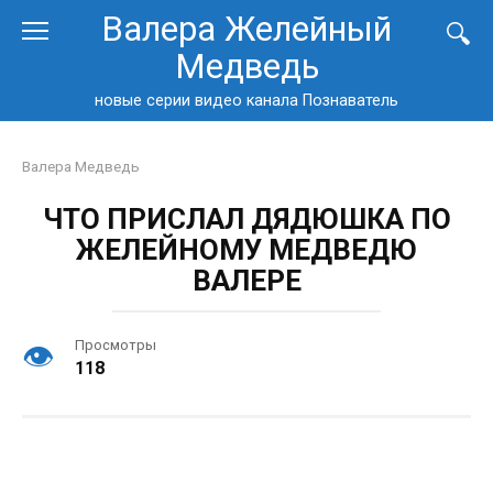
Перейти
Валера Желейный
к
Медведь
контенту
новые серии видео канала Познаватель
Валера Медведь
ЧТО ПРИСЛАЛ ДЯДЮШКА ПО
ЖЕЛЕЙНОМУ МЕДВЕДЮ
ВАЛЕРЕ
Просмотры
118